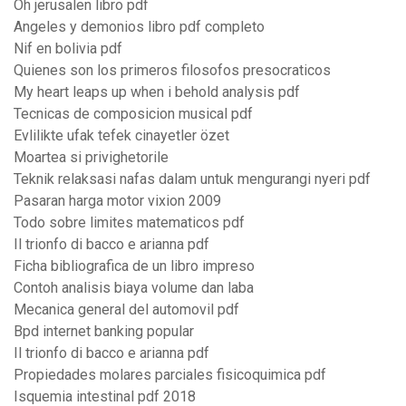
Oh jerusalen libro pdf
Angeles y demonios libro pdf completo
Nif en bolivia pdf
Quienes son los primeros filosofos presocraticos
My heart leaps up when i behold analysis pdf
Tecnicas de composicion musical pdf
Evlilikte ufak tefek cinayetler özet
Moartea si privighetorile
Teknik relaksasi nafas dalam untuk mengurangi nyeri pdf
Pasaran harga motor vixion 2009
Todo sobre limites matematicos pdf
Il trionfo di bacco e arianna pdf
Ficha bibliografica de un libro impreso
Contoh analisis biaya volume dan laba
Mecanica general del automovil pdf
Bpd internet banking popular
Il trionfo di bacco e arianna pdf
Propiedades molares parciales fisicoquimica pdf
Isquemia intestinal pdf 2018