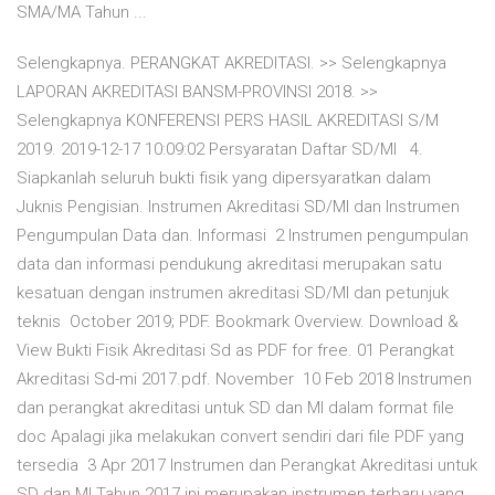
SMA/MA Tahun ...
Selengkapnya. PERANGKAT AKREDITASI. >> Selengkapnya
LAPORAN AKREDITASI BANSM-PROVINSI 2018. >>
Selengkapnya KONFERENSI PERS HASIL AKREDITASI S/M
2019. 2019-12-17 10:09:02 Persyaratan Daftar SD/MI 4.
Siapkanlah seluruh bukti fisik yang dipersyaratkan dalam
Juknis Pengisian. Instrumen Akreditasi SD/MI dan Instrumen
Pengumpulan Data dan. Informasi 2 Instrumen pengumpulan
data dan informasi pendukung akreditasi merupakan satu
kesatuan dengan instrumen akreditasi SD/MI dan petunjuk
teknis October 2019; PDF. Bookmark Overview. Download &
View Bukti Fisik Akreditasi Sd as PDF for free. 01 Perangkat
Akreditasi Sd-mi 2017.pdf. November 10 Feb 2018 Instrumen
dan perangkat akreditasi untuk SD dan MI dalam format file
doc Apalagi jika melakukan convert sendiri dari file PDF yang
tersedia 3 Apr 2017 Instrumen dan Perangkat Akreditasi untuk
SD dan MI Tahun 2017 ini merupakan instrumen terbaru yang