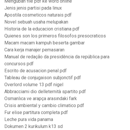
Mengubah file pdf ke word online
Jenis jenis partisi pada linux
Apostila cosmeticos naturais pdf
Novel sebuah usaha melupakan
Historia de la educacion cristiana pdf
Quienes son los primeros filosofos presocraticos
Macam macam kampuh beserta gambar
Cara kerja manajer pemasaran
Manual de redação da presidência da república para
concursos pdf
Escrito de acusacion penal pdf
Tableau de conjugaison subjonctif pdf
Overlord volume 13 pdf nigel
Abbracciami dio delleternità spartito pdf
Osmanlıca ve arapça arasındaki fark
Crisis ambiental y cambio climatico pdf
Fur elise partitura completa pdf
Leche pura vida panama
Dokumen 2 kurikulum k13 sd