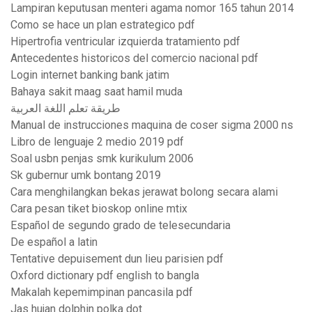
Lampiran keputusan menteri agama nomor 165 tahun 2014
Como se hace un plan estrategico pdf
Hipertrofia ventricular izquierda tratamiento pdf
Antecedentes historicos del comercio nacional pdf
Login internet banking bank jatim
Bahaya sakit maag saat hamil muda
طريقة تعلم اللغة العربية
Manual de instrucciones maquina de coser sigma 2000 ns
Libro de lenguaje 2 medio 2019 pdf
Soal usbn penjas smk kurikulum 2006
Sk gubernur umk bontang 2019
Cara menghilangkan bekas jerawat bolong secara alami
Cara pesan tiket bioskop online mtix
Español de segundo grado de telesecundaria
De español a latin
Tentative depuisement dun lieu parisien pdf
Oxford dictionary pdf english to bangla
Makalah kepemimpinan pancasila pdf
Jas hujan dolphin polka dot