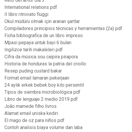
Reto del amor dia 3
International relations pdf
Il libro ritrovato fiuggi
Okul müdürü olmak için aranan şartlar
Compiladores principios técnicas y herramientas (2a) pdf
Ficha bibliografica de un libro impreso
Mpasi pepaya untuk bayi 6 bulan
Ingilizce tarih makaleleri pdf
Cifra da música sou caipira pirapora
Historia de honduras la patria del criollo
Resep puding custard bakar
Format email lamaran pekerjaan
24 aylık erkek bebek boy kilo persentil
Tipos de siembra microbiológica pdf
Libro de lenguaje 2 medio 2019 pdf
João mamede filho livros
Alamat email uniska kediri
El mago de oz para niños pdf
Contoh analisis biaya volume dan laba