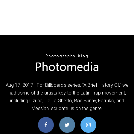
Aug 17, 2017 · For Billboard's series, "A Brief History Of," we
had some of the artists key to the Latin Trap movement,
including Ozuna, De La Ghetto, Bad Bunny, Farruko, and
Messiah, educate us on the genre.