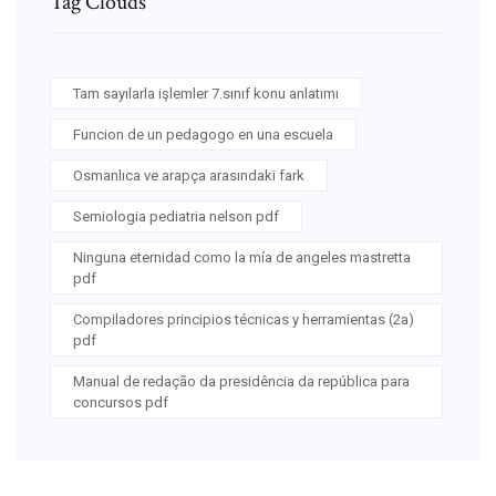
Tag Clouds
Tam sayılarla işlemler 7.sınıf konu anlatımı
Funcion de un pedagogo en una escuela
Osmanlıca ve arapça arasındaki fark
Semiologia pediatria nelson pdf
Ninguna eternidad como la mía de angeles mastretta
pdf
Compiladores principios técnicas y herramientas (2a)
pdf
Manual de redação da presidência da república para
concursos pdf