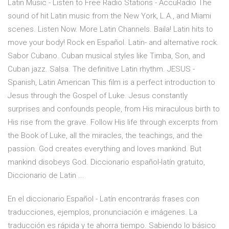
Latin Music - Listen to Free Radio Stations - AccuRadio The
sound of hit Latin music from the New York, L.A., and Miami
scenes. Listen Now. More Latin Channels. Baila! Latin hits to
move your body! Rock en Español. Latin- and alternative rock.
Sabor Cubano. Cuban musical styles like Timba, Son, and
Cuban jazz. Salsa. The definitive Latin rhythm. JESUS -
Spanish, Latin American This film is a perfect introduction to
Jesus through the Gospel of Luke. Jesus constantly
surprises and confounds people, from His miraculous birth to
His rise from the grave. Follow His life through excerpts from
the Book of Luke, all the miracles, the teachings, and the
passion. God creates everything and loves mankind. But
mankind disobeys God. Diccionario español-latín gratuito,
Diccionario de Latin ...
En el diccionario Español - Latín encontrarás frases con
traducciones, ejemplos, pronunciación e imágenes. La
traducción es rápida y te ahorra tiempo. Sabiendo lo básico